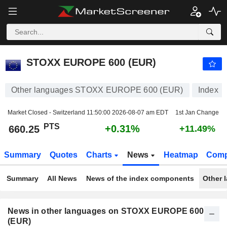
STOXX EUROPE 600 (EUR)
660.25
PTS
+0.31%
STOXX EUROPE 600 (EUR)
Other languages STOXX EUROPE 600 (EUR)
Index
Market Closed - Switzerland
11:50:00 2026-08-07 am EDT
1st Jan Change
PTS
+0.31%
660.25
+11.49%
Summary
Quotes
Charts
News
Heatmap
Comp
Summary
All News
News of the index components
Other 
News in other languages on STOXX EUROPE 600
(EUR)