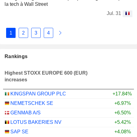
la tech à Wall Street
Jul. 31
1
2
3
4
Rankings
Highest STOXX EUROPE 600 (EUR)
increases
KINGSPAN GROUP PLC
+17.84%
NEMETSCHEK SE
+6.97%
GENMAB A/S
+6.50%
LOTUS BAKERIES NV
+5.42%
SAP SE
+4.08%