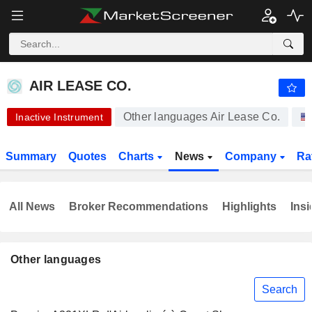
AIR LEASE CO.
65.00
$
+0.03%
AIR LEASE CO.
Other languages Air Lease Co.
Inactive Instrument
Summary
Quotes
Charts
News
Company
Ra
All News
Broker Recommendations
Highlights
Insi
Other languages
Search