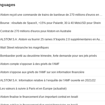
anguages
Alstom reçoit une commande de trains de banlieue de 270 millions d'euros en Australie
Bourse : résultats de SpaceX, +15% pour Palantir, 30 à 40 MdsUSD pour Shein
Contrat de 270 millions d'euros pour Alstom en Australie
ALSTOM S.A : Alstom va fournir 25 rames X’trapolis 2.0 supplémentaires en Australie pour 270 millions d'euros
Wall Street rebranche les magnifiques
Bombardier porté au deuxième trimestre, forte demande pour ses jets privés
Alstom compte s'opposer à des griefs de l'AMF
Alstom s'oppose aux griefs de l'AMF sur son information financière
ALSTOM S.A : Information relative à l’enquête de l’AMF ouverte en 2021/22
Les valeurs à suivre à Paris et en Europe (actualisé)
Alstom finalise le financement d'un important contrat en Israël