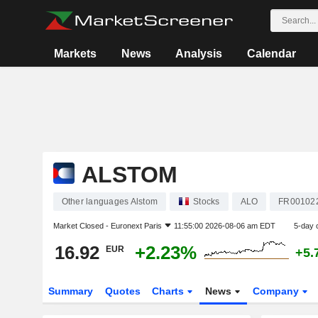
Markets
News
Analysis
Calendar
ALSTOM
Other languages Alstom
Stocks
ALO
FR00102
Market Closed -
Euronext Paris
11:55:00 2026-08-06 am EDT
5-day 
16.92
+2.23%
EUR
+5.
Summary
Quotes
Charts
News
Company