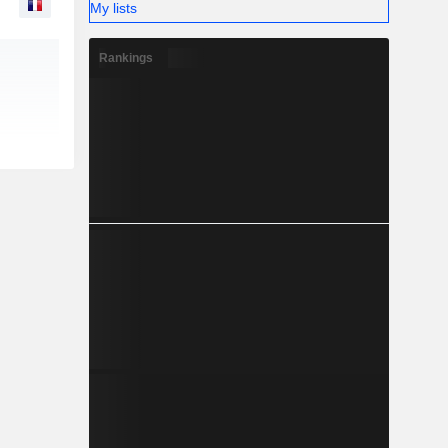
My lists
Rankings