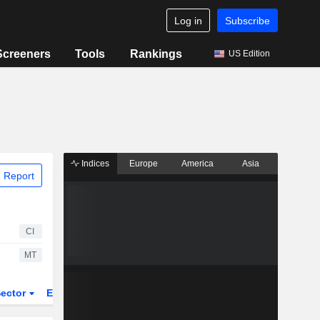
Log in
Subscribe
Screeners
Tools
Rankings
US Edition
Indices
Europe
America
Asia
 Report
CI
MT
ector
ETFs