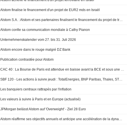
Alstom achève le financement d'un projet ferroviaire en Israël
Alstom finalise le financement d'un projet de EUR2 mds en Israël
Alstom S.A. : Alstom et ses partenaires finalisent le financement du projet de trains légers Haïfa–Nazareth en Israël
Alstom confie sa communication mondiale à Cathy Pianon
Unternehmenskalender vom 27. bis 31. Juli 2026
Alstom encore dans le rouge malgré DZ Bank
Publication contrastée pour Alstom
CAC 40 : La Bourse de Paris est attendue en baisse avant la BCE et sous une pluie de résultats
SBF 120 - Les actions à suivre jeudi : TotalEnergies, BNP Paribas, Thales, STMicroelectronics, Soitec, Dassault Systèmes
Les banquiers centraux rattrapés par l'inflation
Les valeurs à suivre à Paris et en Europe (actualisé)
JPMorgan belässt Alstom auf 'Overweight' - Ziel 28 Euro
Alstom réaffirme ses objectifs annuels et anticipe une accélération de la dynamique commerciale