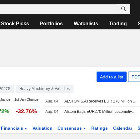
Stock Picks
Portfolios
Watchlists
Trading
Add to a list
PDF
20475
Heavy Machinery & Vehicles
change
1st Jan Change
Aug. 04
ALSTOM S.A Receives EUR 270 Million Contract To Provide 25 Additional X?trapolis 2.0 Trains In Australia
72%
-32.76%
Aug. 04
Alstom Bags EUR270 Million Locomotives Deal with Australian State
Financials
Valuation
Consensus
Ratings
Calendar
S