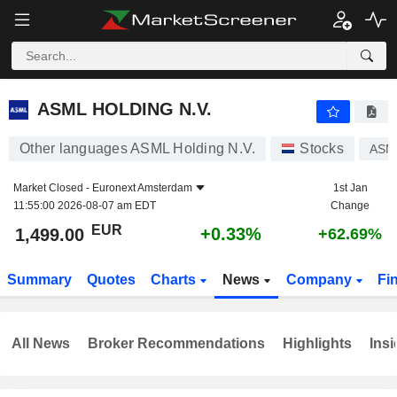
ASML HOLDING N.V.
1,499.00
€
+0.33%
ASML HOLDING N.V.
Other languages ASML Holding N.V.
Stocks
ASM
Market Closed -
Euronext Amsterdam
1st Jan
11:55:00 2026-08-07 am EDT
Change
EUR
+0.33%
1,499.00
+62.69%
Summary
Quotes
Charts
News
Company
Fi
All News
Broker Recommendations
Highlights
Insi