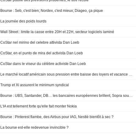
CoStar publie des prévisions prudentes, le titre recule
Bourse : Seb, c'est bien; Nordex, c'est mieux; Diageo, ça pique
La journée des poids lourds
Wall Street : limite la casse entre 20H et 22H, secteur logiciels laminé
CoStar nel mirino del celebre attivista Dan Loeb
CoStar, en el punto de mira del activista Dan Loeb
CoStar dans le viseur du célèbre activiste Dan Loeb
Le marché locatif américain sous pression entre baisse des loyers et vacance record
Trump et Xi assurent le minimum syndical
Bourse : UBS, Santander, DB… les bancaires européennes brillent, Sopra souffre
L'IA est tellement forte qu'elle fait monter Nokia
Bourse : Pinterest flambe, des Airbus pour IAG, Nestlé bientôt à sec ?
La bourse est-elle redevenue invincible ?