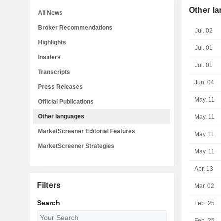
Other l
All News
Broker Recommendations
Jul. 02
Highlights
Jul. 01
Insiders
Jul. 01
Transcripts
Jun. 04
Press Releases
May. 11
Official Publications
Other languages
May. 11
MarketScreener Editorial Features
May. 11
MarketScreener Strategies
May. 11
Apr. 13
Filters
Mar. 02
Search
Feb. 25
Feb. 25