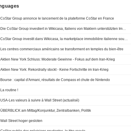
anguages
CoStar Group annonce le lancement de la plateforme CoStar en France
Die CoStar Group investiert in Wikicasa, Italiens von Maklern unterstützten Immobilienmarktplatz
CoStar Group investit dans Wikicasa, la marketplace immobilière italienne soutenue par les agents
Les centres commerciaux américains se transforment en temples du bien-être
Aktien New York Schluss: Moderate Gewinne - Fokus auf dem Iran-Krieg
Aktien New York: Rekordrally stockt - Keine Fortschritte im Iran-Krieg
Bourse : capital d'Armani, résultats de Compass et chute de Nintendo
La routine !
USA-Les valeurs à suivre à Wall Street (actualisé)
ÜBERBLICK am Mittag/Konjunktur, Zentralbanken, Politik
Wall Street hoger gesloten