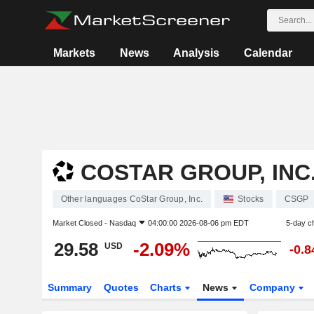
Markets
News
Analysis
Calendar
COSTAR GROUP, INC
Other languages CoStar Group, Inc.
Stocks
CSGP
Market Closed -
Nasdaq
04:00:00 2026-08-06 pm EDT
5-day c
29.58
-2.09%
USD
-0.
Summary
Quotes
Charts
News
Company