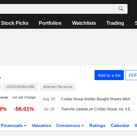
Stock Picks
Portfolios
Watchlists
Trading
.
Add to a list
PDF
US22160N1090
Internet Services
hange
1st Jan Change
Aug. 05
Costar Group Insider Bought Shares Worth $2,489,837, According to a Recent SEC Filing
84%
-56.01%
Jul. 29
Tranche Update on CoStar Group, Inc.'s Equity Buyback Plan announced on January 7, 2026.
Financials
Valuation
Consensus
Ratings
Calendar
S