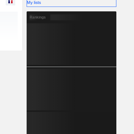
My lists
Rankings