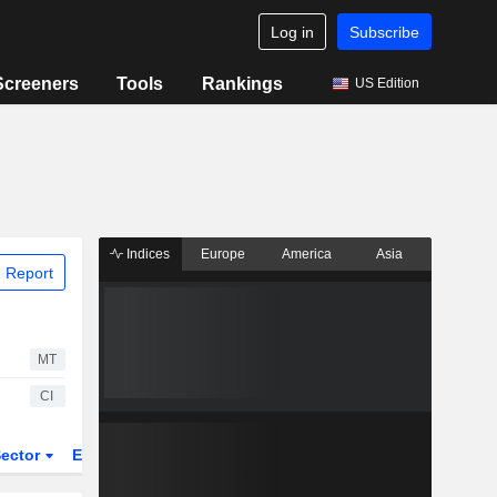
Log in
Subscribe
Screeners
Tools
Rankings
US Edition
Indices
Europe
America
Asia
 Report
MT
CI
ector
ETFs