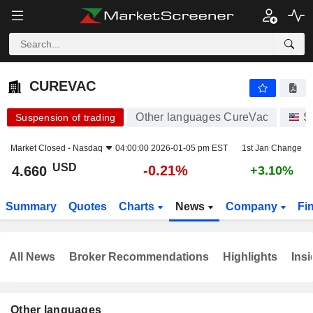
CUREVAC
4.660
$
-0.21%
CUREVAC
Other languages CureVac
S
Suspension of trading
Market Closed -
Nasdaq
04:00:00 2026-01-05 pm EST
1st Jan Change
USD
-0.21%
4.660
+3.10%
Summary
Quotes
Charts
News
Company
Fi
All News
Broker Recommendations
Highlights
Insi
Other languages