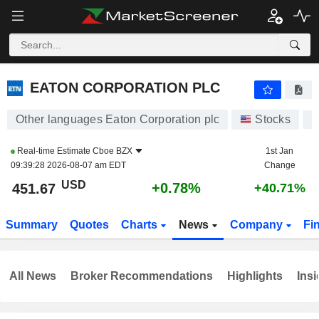
EATON CORPORATION PLC
451.67
$
+0.78%
EATON CORPORATION PLC
Other languages Eaton Corporation plc
Stocks
E
Real-time Estimate
Cboe BZX
1st Jan
09:39:28 2026-08-07 am EDT
Change
USD
+0.78%
451.67
+40.71%
Summary
Quotes
Charts
News
Company
Fi
All News
Broker Recommendations
Highlights
Insi