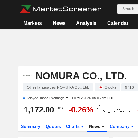
Markets
News
Analysis
Calendar
NOMURA CO., LTD.
Other languages NOMURA Co., Ltd.
Stocks
9716
Delayed
Japan Exchange
01:07:12 2026-08-06 am EDT
5
1,172.00
-0.26%
JPY
Summary
Quotes
Charts
News
Company