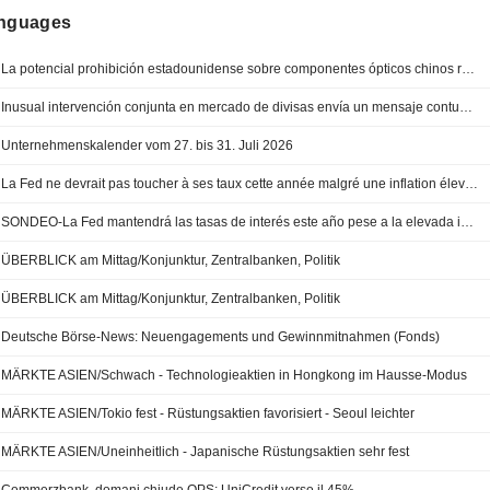
anguages
La potencial prohibición estadounidense sobre componentes ópticos chinos representaría un escenario negativo para ambas partes -- Market Talk
Inusual intervención conjunta en mercado de divisas envía un mensaje contundente a los mercados
Unternehmenskalender vom 27. bis 31. Juli 2026
La Fed ne devrait pas toucher à ses taux cette année malgré une inflation élevée - économistes
SONDEO-La Fed mantendrá las tasas de interés este año pese a la elevada inflación
ÜBERBLICK am Mittag/Konjunktur, Zentralbanken, Politik
ÜBERBLICK am Mittag/Konjunktur, Zentralbanken, Politik
Deutsche Börse-News: Neuengagements und Gewinnmitnahmen (Fonds)
MÄRKTE ASIEN/Schwach - Technologieaktien in Hongkong im Hausse-Modus
MÄRKTE ASIEN/Tokio fest - Rüstungsaktien favorisiert - Seoul leichter
MÄRKTE ASIEN/Uneinheitlich - Japanische Rüstungsaktien sehr fest