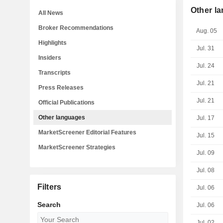
Other l
All News
Broker Recommendations
Aug. 05
Highlights
Jul. 31
Insiders
Jul. 24
Transcripts
Jul. 21
Press Releases
Jul. 21
Official Publications
Other languages
Jul. 17
MarketScreener Editorial Features
Jul. 15
MarketScreener Strategies
Jul. 09
Jul. 08
Filters
Jul. 06
Search
Jul. 06
Jul. 02