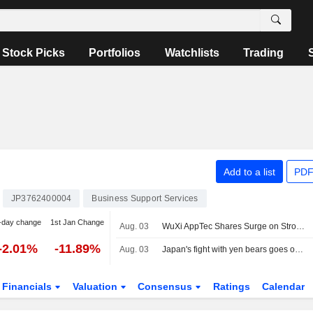
Stock Picks
Portfolios
Watchlists
Trading
Add to a list
PDF
JP3762400004
Business Support Services
-day change
1st Jan Change
Aug. 03
WuXi AppTec Shares Surge on Strong Earnings, Higher Guidance
-2.01%
-11.89%
Aug. 03
Japan's fight with yen bears goes on after joint rescue
Financials
Valuation
Consensus
Ratings
Calendar