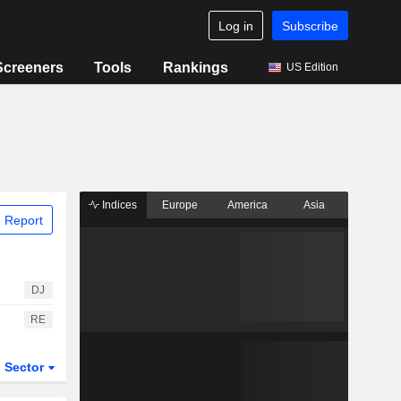
Log in
Subscribe
Screeners
Tools
Rankings
US Edition
Indices
Europe
America
Asia
 Report
DJ
RE
Sector
ETFs