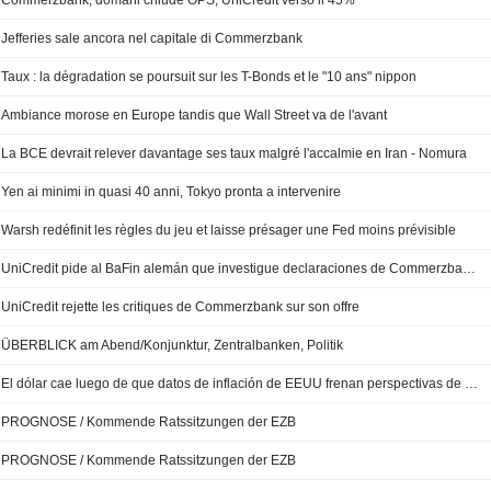
Commerzbank, domani chiude OPS; UniCredit verso il 45%
Jefferies sale ancora nel capitale di Commerzbank
Taux : la dégradation se poursuit sur les T-Bonds et le "10 ans" nippon
Ambiance morose en Europe tandis que Wall Street va de l'avant
La BCE devrait relever davantage ses taux malgré l'accalmie en Iran - Nomura
Yen ai minimi in quasi 40 anni, Tokyo pronta a intervenire
Warsh redéfinit les règles du jeu et laisse présager une Fed moins prévisible
UniCredit pide al BaFin alemán que investigue declaraciones de Commerzbank sobre oferta
UniCredit rejette les critiques de Commerzbank sur son offre
ÜBERBLICK am Abend/Konjunktur, Zentralbanken, Politik
El dólar cae luego de que datos de inflación de EEUU frenan perspectivas de alza de tasas
PROGNOSE / Kommende Ratssitzungen der EZB
PROGNOSE / Kommende Ratssitzungen der EZB