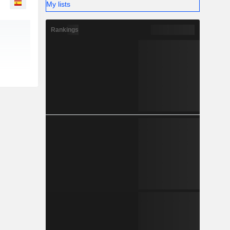
My lists
Rankings