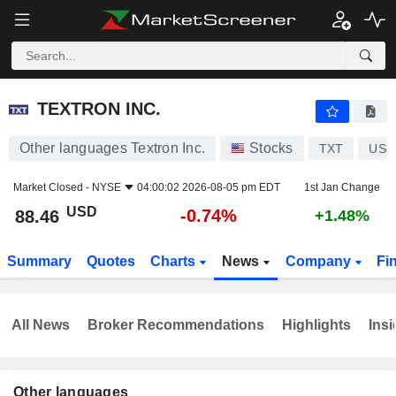
TEXTRON INC.
88.46
$
-0.74%
TEXTRON INC.
Other languages Textron Inc.
Stocks
TXT
US8
Market Closed -
NYSE
04:00:02 2026-08-05 pm EDT
1st Jan Change
USD
-0.74%
88.46
+1.48%
Summary
Quotes
Charts
News
Company
Fi
All News
Broker Recommendations
Highlights
Insi
Other languages