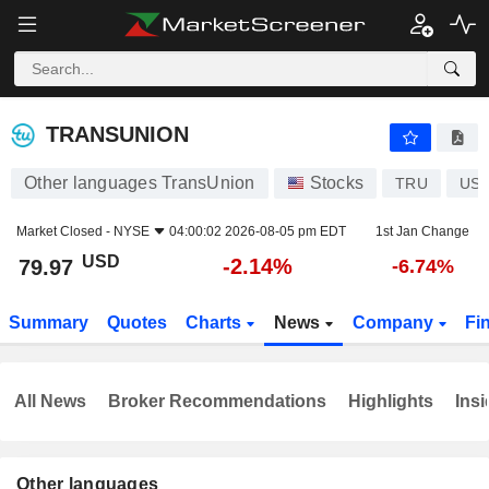
TRANSUNION
79.97
$
-2.14%
TRANSUNION
Other languages TransUnion
Stocks
TRU
US8
Market Closed -
NYSE
04:00:02 2026-08-05 pm EDT
1st Jan Change
USD
-2.14%
79.97
-6.74%
Summary
Quotes
Charts
News
Company
Fi
All News
Broker Recommendations
Highlights
Insi
Other languages