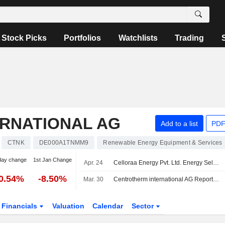
Stock Picks
Portfolios
Watchlists
Trading
RNATIONAL AG
Add to a list
PDF
CTNK
DE000A1TNMM9
Renewable Energy Equipment & Services
day change
1st Jan Change
Apr. 24
Celloraa Energy Pvt. Ltd. Energy Selects centrotherm international AG for 1.2 GW TOPCon Solar Cell Line In India
0.54%
-8.50%
Mar. 30
Centrotherm international AG Reports Earnings Results for the Full Year Ended December 31, 2025
Financials
Valuation
Calendar
Sector