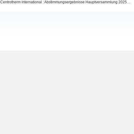
Centrotherm international : Abstimmungsergebnisse Hauptversammlung 2025 (aHZayUMqNJQqH7C5 centrotherm HV2025 Abstimmung Liste)