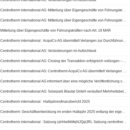
Centrotherm international AG: Veränderungen im Aufsichtsrat
Centrotherm international AG: Mitteilung über Eigengeschäfte von Führungskräften nach Art. 19 MAR - Korrektur der Meldung vom 22. Dezember 2025
Centrotherm international AG: Mitteilung über Eigengeschäfte von Führungskräften nach Art. 19 MAR - Korrektur der Meldung vom 22. Dezember 2025
Mitteilung über Eigengeschäfte von Führungskräften nach Art. 19 MAR
Centrotherm international : AcquiCo AG übermittelt Verlangen zur Durchführung eines Ausschlusses der Minderheitsaktionäre der international AG nach § 62 Abs. 5 Satz 1, 8 UmwG i.V.m. §§ 327a ff. AktG (verschmelzungsrechtlicher SqueezeOut)
Centrotherm international AG: Veränderungen im Aufsichtsrat
Centrotherm international AG: Closing der Transaktion erfolgreich vollzogen – Ardian Semiconductor wird Hauptaktionär; Gründerfamilie Hartung bleibt mittelbar signifikanter Anteilseigner
Centrotherm international AG: Centrotherm AcquiCo AG übermittelt Verlangen zur Durchführung eines Ausschlusses der Minderheitsaktionäre der centrotherm international AG
Centrotherm international AG informiert über eine mögliche Veröffentlichung von Daten nach einem unautorisierten Zugriff auf IT-Systeme
Centrotherm international AG: Solarpark Blautal GmbH veräußert Mehrheitsbeteiligung an der centrotherm international AG an die Investmentgesellschaft ARDIAN
Centrotherm international : Halbjahresfinanzbericht 2025
Centrotherm: Geschäftsentwicklung im ersten Halbjahr 2025 entlang der eigenen Erwartungen
Centrotherm international : Satzung (aH4w6kMqNJQqIJRL Satzung centrotherm 2025)