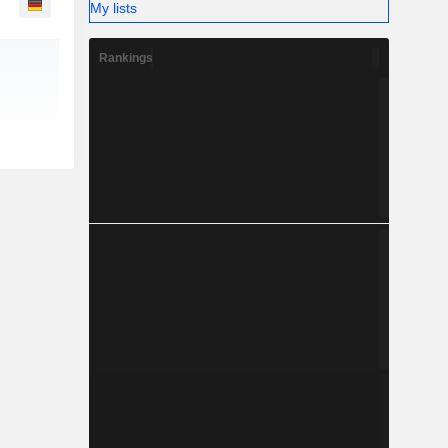
My lists
Rankings