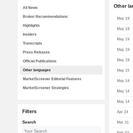
Other l
All News
Broker Recommendations
May. 19
Highlights
May. 19
Insiders
May. 19
Transcripts
May. 19
Press Releases
May. 19
Official Publications
Other languages
May. 15
MarketScreener Editorial Features
May. 14
MarketScreener Strategies
May. 14
May. 14
Filters
Apr. 24
Search
Mar. 31
Feb. 02