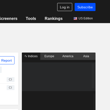
Log in
Subscribe
Screeners
Tools
Rankings
US Edition
Indices
Europe
America
Asia
 Report
CI
CI