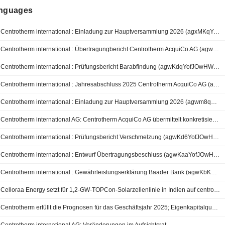
anguages
Centrotherm international : Einladung zur Hauptversammlung 2026 (agxMKqYofJOwHXNO Einladung HV 2026 final web)
Centrotherm international : Übertragungbericht Centrotherm AcquiCo AG (agwKeaYofJOwHWjT %C3%9CbertragungsberichtderCentrothermAcquiCoAG)
Centrotherm international : Prüfungsbericht Barabfindung (agwKdqYofJOwHWjQ Pr%C3%BCfungsbericht%C3%BCberdieAngemessenheitderBarabfindung)
Centrotherm international : Jahresabschluss 2025 Centrotherm AcquiCo AG (agwKZaYofJOwHWi8 CentrothermAcquiCoAG Jahresabschlusszum312025)
Centrotherm international : Einladung zur Hauptversammlung 2026 (agwm8qYofJOwHWzV Einladung HV 2026 final web)
Centrotherm international AG: Centrotherm AcquiCo AG übermittelt konkretisiertes Verlangen zur Durchführung eines Ausschlusses der Minderheitsaktionäre der centrotherm international AG
Centrotherm international : Prüfungsbericht Verschmelzung (agwKd6YofJOwHWjR Pr%C3%BCfungsbericht%C3%BCberdieVerschmelzungspr%C3%BCfung)
Centrotherm international : Entwurf Übertragungsbeschluss (agwKaaYofJOwHWjB CTAG oHV2026 Entwurf%C3%9Cbertragungsbeschluss)
Centrotherm international : Gewährleistungserklärung Baader Bank (agwKbKYofJOwHWjF Gew%C3%A4hrleistungserkl%C3%A4rungBaaderBank)
Celloraa Energy setzt für 1,2-GW-TOPCon-Solarzellenlinie in Indien auf centrotherm-Technologie
Centrotherm erfüllt die Prognosen für das Geschäftsjahr 2025; Eigenkapitalquote weiter verbessert auf 31,7 Prozent