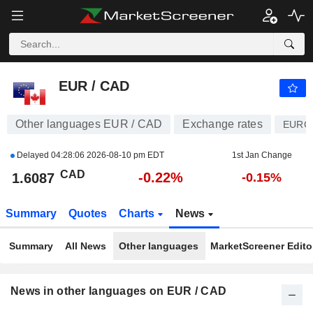
EUR / CAD
1.6087
$
-0.22%
EUR / CAD
Other languages EUR / CAD
Exchange rates
EURC
Delayed
04:28:06 2026-08-10 pm EDT
1st Jan Change
CAD
-0.22%
1.6087
-0.15%
Summary
Quotes
Charts
News
Summary
All News
Other languages
MarketScreener Editor
News in other languages on EUR / CAD