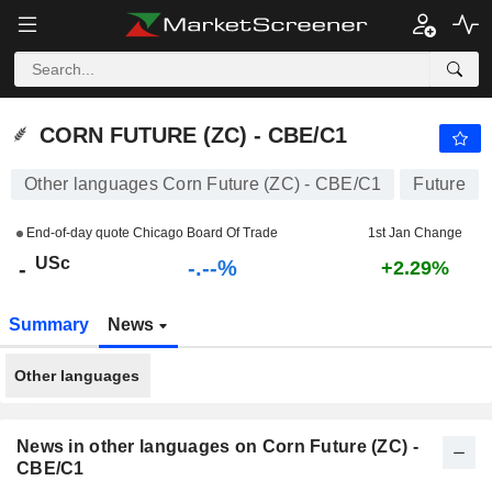
-.-
CORN FUTURE (ZC) - CBE/C1
-
USc
-
%
CORN FUTURE (ZC) - CBE/C1
Other languages Corn Future (ZC) - CBE/C1
Future
End-of-day quote Chicago Board Of Trade
1st Jan Change
USc
-.--%
-
+2.29%
Summary
News
Other languages
News in other languages on Corn Future (ZC) -
CBE/C1