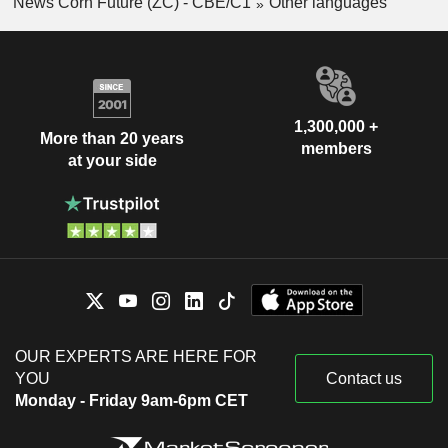
News Corn Future (ZC) - CBE/C1
Other languages
1,300,000 +
More than 20 years
members
at your side
OUR EXPERTS ARE HERE FOR
YOU
Contact us
Monday - Friday 9am-6pm CET