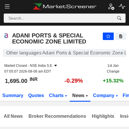
ADANI PORTS & SPECIAL ECONOMIC ZONE LIMITED
1,695.00
₹
-0.29%
ADANI PORTS & SPECIAL
ECONOMIC ZONE LIMITED
Other languages Adani Ports & Special Economic Zone Li
Market Closed -
NSE India S.E.
1st Jan
07:05:07 2026-08-06 am EDT
Change
INR
-0.29%
1,695.00
+15.32%
Summary
Quotes
Charts
News
Company
Fi
All News
Broker Recommendations
Highlights
Insi