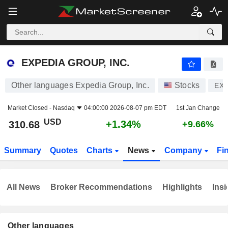
EXPEDIA GROUP, INC.
310.68
$
+1.34%
EXPEDIA GROUP, INC.
Other languages Expedia Group, Inc.
Stocks
EX
Market Closed -
Nasdaq
04:00:00 2026-08-07 pm EDT
1st Jan Change
USD
+1.34%
310.68
+9.66%
Summary
Quotes
Charts
News
Company
Fi
All News
Broker Recommendations
Highlights
Insi
Other languages