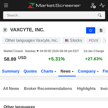
VAXCYTE, INC.
58.89
$
+5.31%
VAXCYTE, INC.
Other languages Vaxcyte, Inc.
Stocks
PCVX
U
Market Closed -
Nasdaq
04:00:00 2026-08-06 pm EDT
1st Jan Change
USD
+5.31%
58.89
+27.63%
Summary
Quotes
Charts
News
Company
Fi
All News
Broker Recommendations
Highlights
Insi
Other languages