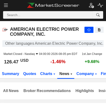
AMERICAN ELECTRIC POWER COMPANY, INC.
126.47
$
-1.46%
AMERICAN ELECTRIC POWER
COMPANY, INC.
Other languages American Electric Power Company, Inc.
Market Closed -
Nasdaq
04:00:00 2026-08-05 pm EDT
1st Jan Change
USD
-1.46%
126.47
+9.68%
Summary
Quotes
Charts
News
Company
Fi
All News
Broker Recommendations
Highlights
Insi